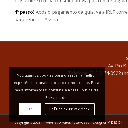
TLE. Utilize o nº da consulta prévia para emitir a guia
4º passo)
Após o pagamento da guia, vá à IRLF corr
para retirar o Alvará.
Av. Rio B
Telefone: (21) 3174-0922 (ho
Nós usamos cookies para oferecer a melhor
experiência e analisar o uso de nosso site. Para
mais informações, consulte a nossa Política de
Privacidade.
OK
Política de Privacidade
Copyright © 2026 | Todos os Direitos Reservados | Designer
M DESIGN